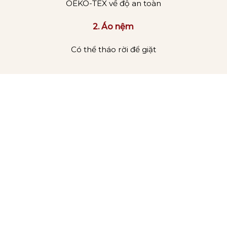
OEKO-TEX về độ an toàn
2. Áo nệm
Có thể tháo rời để giặt
Mát xa toàn thân
Nệm OYASUMI nâng đỡ cơ thể theo cấu trúc
xương tự nhiên giúp phân tán áp lực cơ thể đồng
đều, giúp giải phóng áp lực tại các điểm phải chịu
áp lực cao như vai, hông và bắp chân. Dù bạn
nằm bất kì tư thế nào, OYASUMI Premium 3
mảnh đều đem đến giấc ngủ ngon và sâu hơn.