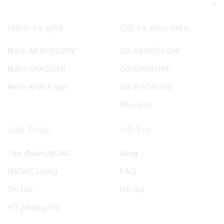
mảnh 90x2000x2000 mm
Nệm OYASUMI
Nệm OYASUMI Premium 3
mảnh
Nệm OYASUMI Premium 3
Nệm và ghế
Gối và phụ kiện
₫
8.270.000
mảnh 90x2000x2200 mm
Nệm AEROFLOW
Gối AEROFLOW
Nệm OYASUMI
Gối OYASUMI
Nệm khách sạn
Gối HACHIKO
Phụ kiện
Giới Thiệu
Hỗ Trợ
Tập đoàn INOAC
Blog
INOAC Living
FAQ
Tin tức
Hỗ trợ
HT phân phối