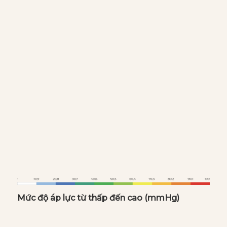
Các phần màu đỏ thể hiện rằng tại các phần này
của cơ thể đang phải chịu áp lực lớn hơn so với
các phần khác khi nằm lên nệm. So với các dòng
nệm khác trên thị trường, nệm OYASUMI
Premium 3 mảnh có khả năng phân tán và giải
phóng áp lực đồng đều thể hiện bởi phần màu đỏ
ít hơn và được thay thế bằng phần màu xanh dàn
đều khắp cơ thể.
Mức độ áp lực từ thấp đến cao (mmHg)