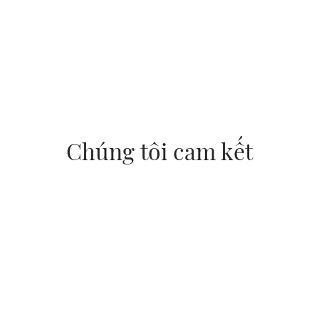
cơ thể đang phải chịu áp lực lớn hơn so với các phần
khác khi nằm lên đệm. AEROFLOW FIT+ có khả năng
phân tán và giải phóng áp lực một cách đồng đều thể
hiện bởi phần màu đỏ ít hơn và được thay thế bởi màu
phần màu xanh dàn đều trên khắp cơ thể.
Chúng tôi cam kết