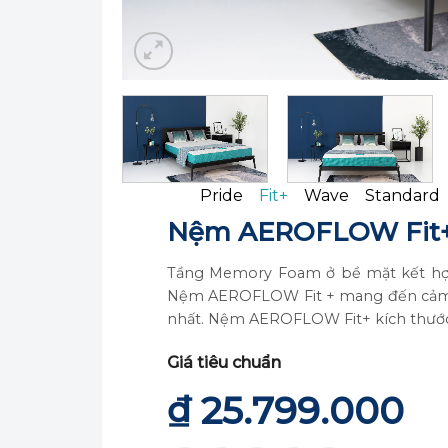
Pride
Fit+
Wave
Standard
Nệm AEROFLOW Fit+
Tầng Memory Foam ở bề mặt kết hợp 
Nệm AEROFLOW Fit + mang đến cảm gi
nhất. Nệm AEROFLOW Fit+ kích thướ
Giá tiêu chuẩn
₫
25.799.000