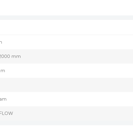
m
x2000 mm
mm
oam
FLOW