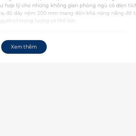
tư hợp lý cho những không gian phòng ngủ có diện tíc
 ra, độ dày nệm 200 mm mang đến khả năng nâng đỡ tố
ười có trọng lượng cơ thể lớn.
Xem thêm