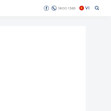
VI
1800 1569