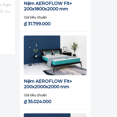
Nệm AEROFLOW Fit+
h hạn
200x1800x2000 mm
i ưu,
Giá tiêu chuẩn
₫
31.799.000
Nệm AEROFLOW Fit+
200x2000x2000 mm
Giá tiêu chuẩn
₫
35.024.000