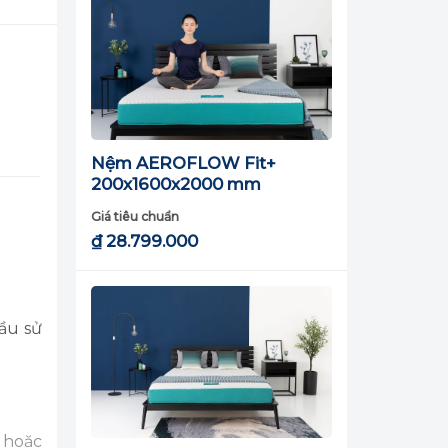
Nệm AEROFLOW Fit+
200x1600x2000 mm
Giá tiêu chuẩn
₫
28.799.000
ầu sử
 hoặc