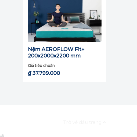
Nệm AEROFLOW Fit+
200x2000x2200 mm
Giá tiêu chuẩn
₫
37.799.000
be và
à phân
trống
Trở về đầu trang
i cho
hệ