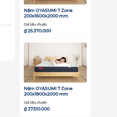
Nệm OYASUMI 7 Zone
200x1600x2000 mm
Giá tiêu chuẩn
 chọn
₫
25.370.000
g rãi
g ngủ
Nệm OYASUMI 7 Zone
200x1800x2000 mm
Giá tiêu chuẩn
₫
27.510.000