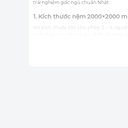
trải nghiệm giấc ngủ chuẩn Nhật.
1. Kích thước nệm 2000×2000 m
Với kích thước lớn cho phép 2 – 4 ngư
hoàn hảo cho những gia đình có nhiều 
thoải mái nhất. Với thiết kế hình vuôn
trở nên độc đáo, thích hợp cho phòng ngủ