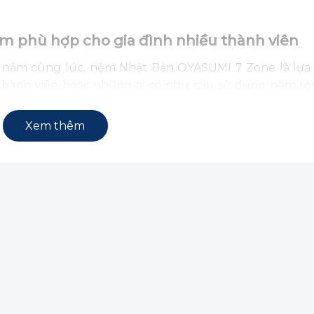
m phù hợp cho gia đình nhiều thành viên
ời nằm cùng lúc, nệm Nhật Bản OYASUMI 7 Zone là lựa
thành viên hoặc những ai có nhu cầu sử dụng nệm rộn
g khá đặc biệt, nệm 2000×2000 mm giúp không gian phòn
 có diện tích hình vuông hoặc chiều dài hẹp.
Xem thêm