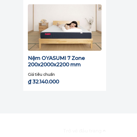
Nệm OYASUMI 7 Zone
200x2000x2200 mm
Giá tiêu chuẩn
₫
32.140.000
 nghệ
 trải
Trở về đầu trang
m đến