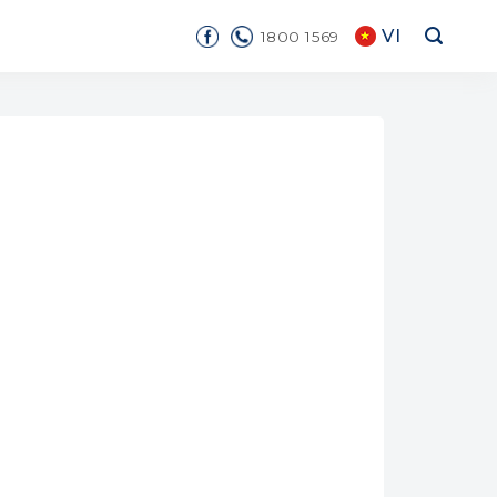
VI
1800 1569