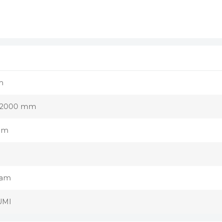
m
x2000 mm
mm
oam
UMI