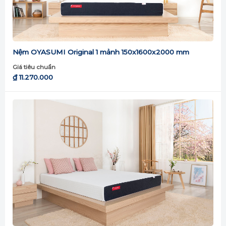
1200×2000 mm phù hợp với giường đơn, sẽ phù
hợp với những ai có sở thích nằm riêng, người độc
thân, những gia đình muốn cho con nhỏ ngủ
riêng hoặc những phòng ngủ có diện tích hạn
Nệm OYASUMI Original 1 mảnh 150x1600x2000 mm
chế. Sử dụng nệm có kích thước nhỏ gọn sẽ giúp
Giá tiêu chuẩn
bạn dễ dàng di chuyển, lưu trữ mà không cần
₫
11.270.000
nhờ đến sự hỗ trợ của các thành viên khác.