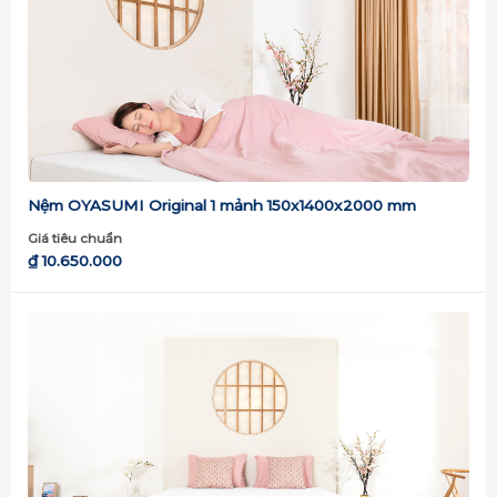
Nệm OYASUMI Original 1 mảnh 150x1400x2000 mm
Giá tiêu chuẩn
₫
10.650.000
Sở hữu thiết kế nguyên tấm truyền thống, nệm
OYASUMI Original 1 mảnh không chỉ mang tới cảm
giác quen thuộc mà còn nâng tầm trải nghiệm của
người dùng
2. Kích cỡ 1200×2000 mm phù hợp cho nhu cầu
sử dụng cá nhân
Nệm OYASUMI Original 1 mảnh kích cỡ