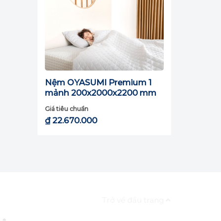
Nệm OYASUMI Premium 1
mảnh 200x2000x2200 mm
Giá tiêu chuẩn
₫
22.670.000
o cho
 cùng
Trở về đầu trang