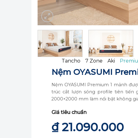
Tancho
7 Zone
Aki
Premiu
Nệm OYASUMI Premi
Nệm OYASUMI Premium 1 mảnh được sản
trúc cắt lượn sóng profile tiên ti
2000×2000 mm làm nổi bật không gian
Giá tiêu chuẩn
₫
21.090.000