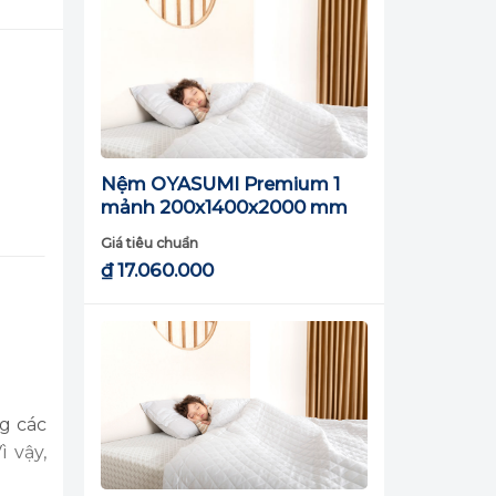
Nệm OYASUMI Premium 1
mảnh 200x1400x2000 mm
Giá tiêu chuẩn
₫
17.060.000
g các
 vậy,