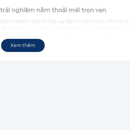
trải nghiệm nằm thoải mái trọn vẹn
n nệm 1 mảnh nhờ những ưu điểm vượt trội so với nệm 2 
 đồng đều, đem đến cho người dùng trải nghiệm cả c
g thời phân tán áp lực hoàn hảo.
Xem thêm