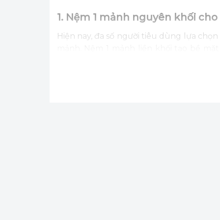
1. Nệm 1 mảnh nguyên khối cho 
Hiện nay, đa số người tiêu dùng lựa chọ
mảnh. Nệm 1 mảnh liền khối tạo bề mặt
được nghỉ ngơi và thư giãn thoải mái, đồn