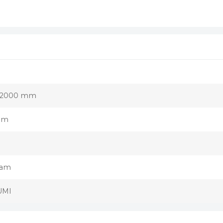
x2000 mm
mm
oam
UMI