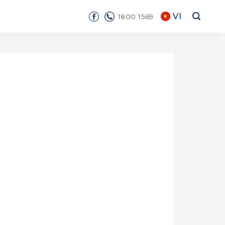
VI
1800 1569