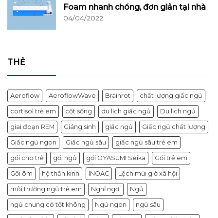
Foam nhanh chóng, đơn giản tại nhà
04/04/2022
THẺ
Aeroflow
AeroflowWave
Brainrot
chất lượng giấc ngủ
cortisol trẻ em
cột sống
du lịch giấc ngủ
Du lịch ngủ
giai đoạn REM
Giáng sinh
giấc ngủ
Giấc ngủ chất lượng
Giấc ngủ ngon
Giấc ngủ sâu
giấc ngủ sâu trẻ em
gối cho trẻ
gối ngủ
gối OYASUMI Seika
Gối trẻ em
Gối ôm
hệ thần kinh
INOAC
Lệch múi giờ xã hội
môi trường ngủ trẻ em
Nghỉ ngơi
Ngủ
ngủ chung có tốt không
Ngủ ngon
ngủ sâu