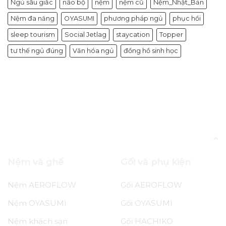
Ngủ sâu giấc
não bộ
nệm
nệm cũ
Nệm_Nhật_Bản
Nệm đa năng
OYASUMI
phương pháp ngủ
phục hồi
sleep tourism
Social Jetlag
staycation
Topper
tư thế ngủ đúng
Văn hóa ngủ
đồng hồ sinh học
Blog
8+ lợi ích của việc ngủ đủ giấc với sức
khỏe thể chất và tinh thần
Nệm và ghế
Gối và phụ kiện
Nệm AEROFLOW
Gối AEROFLOW
Nệm OYASUMI
Gối OYASUMI
Nệm khách sạn
Gối HACHIKO