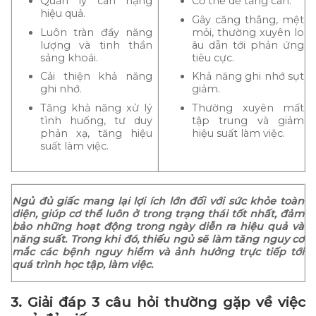
Quản lý cân nặng
Cơ thể dễ tăng cân.
hiệu quả.
Gây căng thẳng, mệt
Luôn tràn đầy năng
mỏi, thường xuyên lo
lượng và tinh thần
âu dẫn tới phản ứng
sảng khoái.
tiêu cực.
Cải thiện khả năng
Khả năng ghi nhớ sụt
ghi nhớ.
giảm.
Tăng khả năng xử lý
Thường xuyên mất
tình huống, tư duy
tập trung và giảm
phản xạ, tăng hiệu
hiệu suất làm việc.
suất làm việc.
Ngủ đủ giấc mang lại lợi ích lớn đối với sức khỏe toàn
diện, giúp cơ thể luôn ở trong trạng thái tốt nhất, đảm
bảo những hoạt động trong ngày diễn ra hiệu quả và
năng suất. Trong khi đó, thiếu ngủ sẽ làm tăng nguy cơ
mắc các bệnh nguy hiểm và ảnh hưởng trực tiếp tới
quá trình học tập, làm việc.
3. Giải đáp 3 câu hỏi thường gặp về việc