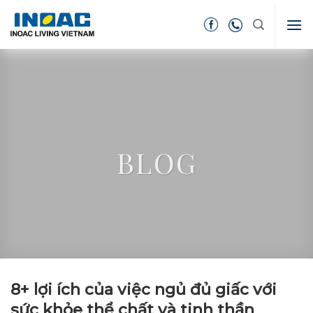
Skip
to
content
BLOG
8+ lợi ích của việc ngủ đủ giấc với
sức khỏe thể chất và tinh thần