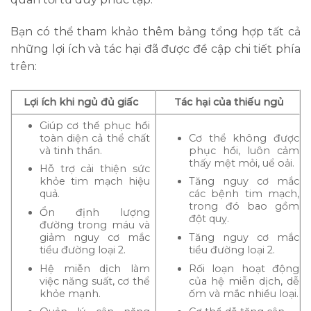
Bạn có thể tham khảo thêm bảng tổng hợp tất cả
những lợi ích và tác hại đã được đề cập chi tiết phía
trên:
Lợi ích khi ngủ đủ giấc
Tác hại của thiếu ngủ
Giúp cơ thể phục hồi
toàn diện cả thể chất
Cơ thể không được
và tinh thần.
phục hồi, luôn cảm
thấy mệt mỏi, uể oải.
Hỗ trợ cải thiện sức
khỏe tim mạch hiệu
Tăng nguy cơ mắc
quả.
các bệnh tim mạch,
trong đó bao gồm
Ổn định lượng
đột quỵ.
đường trong máu và
giảm nguy cơ mắc
Tăng nguy cơ mắc
tiểu đường loại 2.
tiểu đường loại 2.
Hệ miễn dịch làm
Rối loạn hoạt động
việc năng suất, cơ thể
của hệ miễn dịch, dễ
khỏe mạnh.
ốm và mắc nhiều loại.