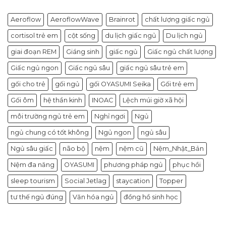
Aeroflow
AeroflowWave
Brainrot
chất lượng giấc ngủ
cortisol trẻ em
cột sống
du lịch giấc ngủ
Du lịch ngủ
giai đoạn REM
Giáng sinh
giấc ngủ
Giấc ngủ chất lượng
Giấc ngủ ngon
Giấc ngủ sâu
giấc ngủ sâu trẻ em
gối cho trẻ
gối ngủ
gối OYASUMI Seika
Gối trẻ em
Gối ôm
hệ thần kinh
INOAC
Lệch múi giờ xã hội
môi trường ngủ trẻ em
Nghỉ ngơi
Ngủ
ngủ chung có tốt không
Ngủ ngon
ngủ sâu
Ngủ sâu giấc
não bộ
nệm
nệm cũ
Nệm_Nhật_Bản
Nệm đa năng
OYASUMI
phương pháp ngủ
phục hồi
sleep tourism
Social Jetlag
staycation
Topper
tư thế ngủ đúng
Văn hóa ngủ
đồng hồ sinh học