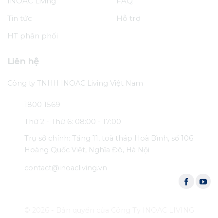
INOAC Living
FAQ
Tin tức
Hỗ trợ
HT phân phối
Liên hệ
Công ty TNHH INOAC Living Việt Nam
1800 1569
Thứ 2 - Thứ 6: 08:00 - 17:00
Trụ sở chính: Tầng 11, toà tháp Hoà Bình, số 106
Hoàng Quốc Việt, Nghĩa Đô, Hà Nội
contact@inoacliving.vn
© 2026 - Bản quyền của Công Ty INOAC LIVING