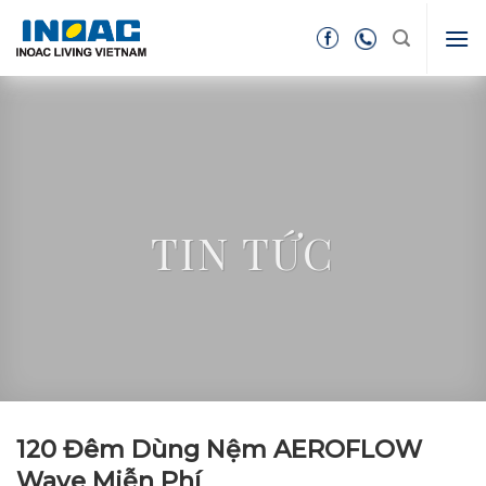
Skip
to
content
TIN TỨC
120 Đêm Dùng Nệm AEROFLOW
Wave Miễn Phí