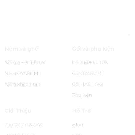
Tin tức
120 Đêm Dùng Nệm AEROFLOW
Wave Miễn Phí
Nệm và ghế
Gối và phụ kiện
Nệm AEROFLOW
Gối AEROFLOW
Nệm OYASUMI
Gối OYASUMI
Nệm khách sạn
Gối HACHIKO
Phụ kiện
Giới Thiệu
Hỗ Trợ
Tập đoàn INOAC
Blog