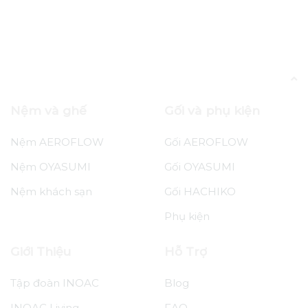
Bài viết được gắn thẻ “chất lượng giấc ngủ”
Nệm và ghế
Gối và phụ kiện
Nệm AEROFLOW
Gối AEROFLOW
Nệm OYASUMI
Gối OYASUMI
Nệm khách sạn
Gối HACHIKO
Phụ kiện
Giới Thiệu
Hỗ Trợ
Tập đoàn INOAC
Blog
INOAC Living
FAQ