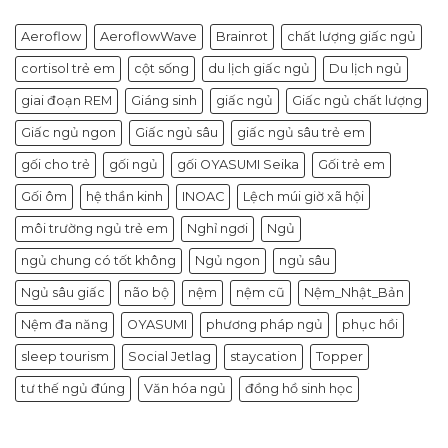
Aeroflow
AeroflowWave
Brainrot
chất lượng giấc ngủ
cortisol trẻ em
cột sống
du lịch giấc ngủ
Du lịch ngủ
giai đoạn REM
Giáng sinh
giấc ngủ
Giấc ngủ chất lượng
Giấc ngủ ngon
Giấc ngủ sâu
giấc ngủ sâu trẻ em
gối cho trẻ
gối ngủ
gối OYASUMI Seika
Gối trẻ em
Gối ôm
hệ thần kinh
INOAC
Lệch múi giờ xã hội
môi trường ngủ trẻ em
Nghỉ ngơi
Ngủ
ngủ chung có tốt không
Ngủ ngon
ngủ sâu
Ngủ sâu giấc
não bộ
nệm
nệm cũ
Nệm_Nhật_Bản
Nệm đa năng
OYASUMI
phương pháp ngủ
phục hồi
sleep tourism
Social Jetlag
staycation
Topper
tư thế ngủ đúng
Văn hóa ngủ
đồng hồ sinh học