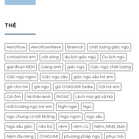
THẺ
Aeroflow
AeroflowWave
Brainrot
chất lượng giấc ngủ
cortisol trẻ em
cột sống
du lịch giấc ngủ
Du lịch ngủ
giai đoạn REM
Giáng sinh
giấc ngủ
Giấc ngủ chất lượng
Giấc ngủ ngon
Giấc ngủ sâu
giấc ngủ sâu trẻ em
gối cho trẻ
gối ngủ
gối OYASUMI Seika
Gối trẻ em
Gối ôm
hệ thần kinh
INOAC
Lệch múi giờ xã hội
môi trường ngủ trẻ em
Nghỉ ngơi
Ngủ
ngủ chung có tốt không
Ngủ ngon
ngủ sâu
Ngủ sâu giấc
não bộ
nệm
nệm cũ
Nệm_Nhật_Bản
Nệm đa năng
OYASUMI
phương pháp ngủ
phục hồi