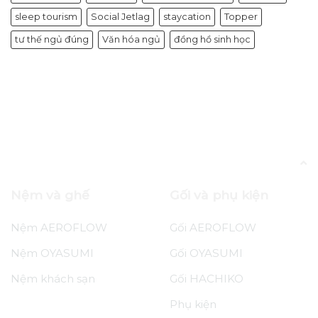
sleep tourism
Social Jetlag
staycation
Topper
tư thế ngủ đúng
Văn hóa ngủ
đồng hồ sinh học
Tin tức
Nệm Nhật Bản ??????? – Gian hàng 3
Chuẩn
Nệm và ghế
Gối và phụ kiện
Nệm AEROFLOW
Gối AEROFLOW
Nệm OYASUMI
Gối OYASUMI
Nệm khách sạn
Gối HACHIKO
Phụ kiện