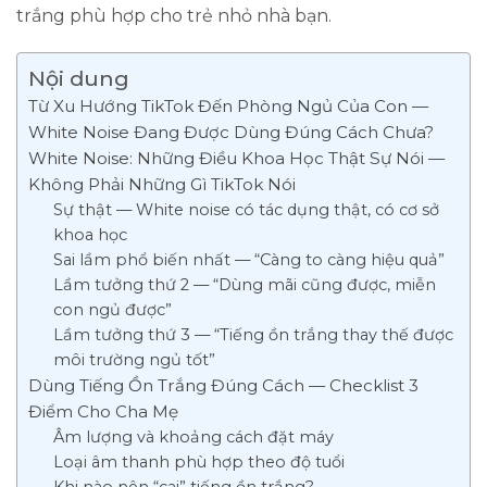
trắng phù hợp cho trẻ nhỏ nhà bạn.
Nội dung
Từ Xu Hướng TikTok Đến Phòng Ngủ Của Con —
White Noise Đang Được Dùng Đúng Cách Chưa?
White Noise: Những Điều Khoa Học Thật Sự Nói —
Không Phải Những Gì TikTok Nói
Sự thật — White noise có tác dụng thật, có cơ sở
khoa học
Sai lầm phổ biến nhất — “Càng to càng hiệu quả”
Lầm tưởng thứ 2 — “Dùng mãi cũng được, miễn
con ngủ được”
Lầm tưởng thứ 3 — “Tiếng ồn trắng thay thế được
môi trường ngủ tốt”
Dùng Tiếng Ồn Trắng Đúng Cách — Checklist 3
Điểm Cho Cha Mẹ
Âm lượng và khoảng cách đặt máy
Loại âm thanh phù hợp theo độ tuổi
Khi nào nên “cai” tiếng ồn trắng?