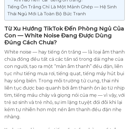
Tiếng Ồn Trắng Chỉ Là Một Mảnh Ghép — Hệ Sinh
Thái Ngủ Mới Là Toàn Bộ Bức Tranh
Từ Xu Hướng TikTok Đến Phòng Ngủ Của
Con — White Noise Đang Được Dùng
Đúng Cách Chưa?
White noise — hay tiếng ồn trắng — là loại âm thanh
chứa đồng đều tất cả các tần số trong dải nghe của
con người, tạo ra một “màn âm thanh” đều đặn, liên
tục như tiếng mưa rơi, tiếng quạt, tiếng máy hút bụi
hay sóng biển. Trong môi trường tử cung, thai nhi
liên tục được bao quanh bởi âm thanh ồn ào từ nhịp
tim, tiếng máu chảy và giọng nói của mẹ — vì vậy, với
trẻ sơ sinh và trẻ nhỏ, sự im lặng tuyệt đối đôi khi lại
kém tự nhiên hơn một nền âm thanh đều đặn nhẹ
nhàng.