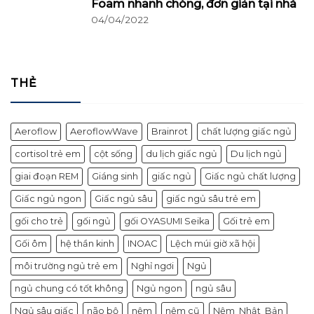
Foam nhanh chóng, đơn giản tại nhà
04/04/2022
THẺ
Aeroflow
AeroflowWave
Brainrot
chất lượng giấc ngủ
cortisol trẻ em
cột sống
du lịch giấc ngủ
Du lịch ngủ
giai đoạn REM
Giáng sinh
giấc ngủ
Giấc ngủ chất lượng
Giấc ngủ ngon
Giấc ngủ sâu
giấc ngủ sâu trẻ em
gối cho trẻ
gối ngủ
gối OYASUMI Seika
Gối trẻ em
Gối ôm
hệ thần kinh
INOAC
Lệch múi giờ xã hội
môi trường ngủ trẻ em
Nghỉ ngơi
Ngủ
ngủ chung có tốt không
Ngủ ngon
ngủ sâu
Ngủ sâu giấc
não bộ
nệm
nệm cũ
Nệm_Nhật_Bản