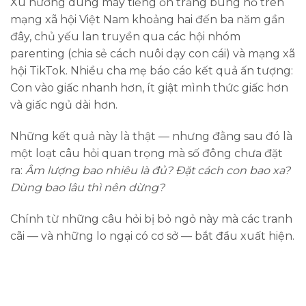
Xu hướng dùng máy tiếng ồn trắng bùng nổ trên
mạng xã hội Việt Nam khoảng hai đến ba năm gần
đây, chủ yếu lan truyền qua các hội nhóm
parenting (chia sẻ cách nuôi dạy con cái) và mạng xã
hội TikTok. Nhiều cha mẹ báo cáo kết quả ấn tượng:
Con vào giấc nhanh hơn, ít giật mình thức giấc hơn
và giấc ngủ dài hơn.
Những kết quả này là thật — nhưng đằng sau đó là
một loạt câu hỏi quan trọng mà số đông chưa đặt
ra:
Âm lượng bao nhiêu là đủ? Đặt cách con bao xa?
Dùng bao lâu thì nên dừng?
Chính từ những câu hỏi bị bỏ ngỏ này mà các tranh
cãi — và những lo ngại có cơ sở — bắt đầu xuất hiện.