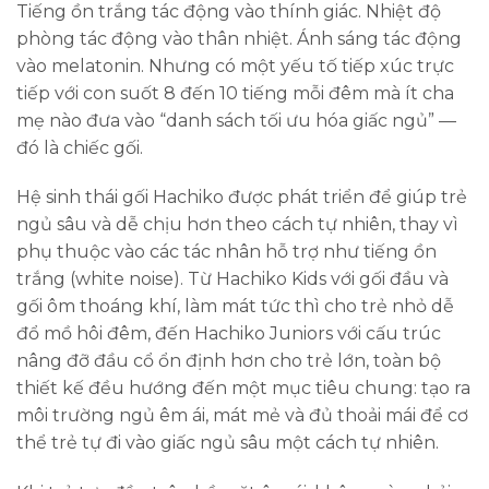
Tiếng ồn trắng tác động vào thính giác. Nhiệt độ
phòng tác động vào thân nhiệt. Ánh sáng tác động
vào melatonin. Nhưng có một yếu tố tiếp xúc trực
tiếp với con suốt 8 đến 10 tiếng mỗi đêm mà ít cha
mẹ nào đưa vào “danh sách tối ưu hóa giấc ngủ” —
đó là chiếc gối.
Hệ sinh thái gối Hachiko được phát triển để giúp trẻ
ngủ sâu và dễ chịu hơn theo cách tự nhiên, thay vì
phụ thuộc vào các tác nhân hỗ trợ như tiếng ồn
trắng (white noise). Từ Hachiko Kids với gối đầu và
gối ôm thoáng khí, làm mát tức thì cho trẻ nhỏ dễ
đổ mồ hôi đêm, đến Hachiko Juniors với cấu trúc
nâng đỡ đầu cổ ổn định hơn cho trẻ lớn, toàn bộ
thiết kế đều hướng đến một mục tiêu chung: tạo ra
môi trường ngủ êm ái, mát mẻ và đủ thoải mái để cơ
thể trẻ tự đi vào giấc ngủ sâu một cách tự nhiên.