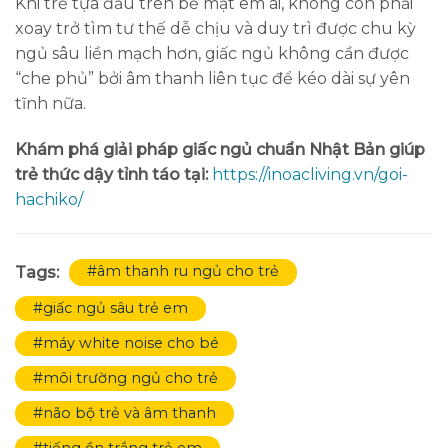
Khi trẻ tựa đầu trên bề mặt êm ái, không còn phải
xoay trở tìm tư thế dễ chịu và duy trì được chu kỳ
ngủ sâu liền mạch hơn, giấc ngủ không cần được
“che phủ” bởi âm thanh liên tục để kéo dài sự yên
tĩnh nữa.
Khám phá giải pháp giấc ngủ chuẩn Nhật Bản giúp
trẻ thức dậy tỉnh táo tại:
https://inoacliving.vn/goi-
hachiko/
#âm thanh ru ngủ cho trẻ
Tags:
#giấc ngủ sâu trẻ em
#máy white noise cho bé
#môi trường ngủ cho trẻ
#não bộ trẻ và âm thanh
#tiếng ồn trắng trẻ em