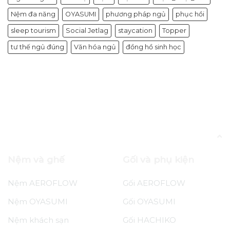
Nệm đa năng
OYASUMI
phương pháp ngủ
phục hồi
sleep tourism
Social Jetlag
staycation
Topper
tư thế ngủ đúng
Văn hóa ngủ
đồng hồ sinh học
Blog
White Noise Cho Trẻ Ngủ — Tiếng Ồn
Trắng Thần Kỳ Hay “Ồn Ào”?
Nệm và ghế
Gối và phụ kiện
Nệm AEROFLOW
Gối AEROFLOW
Nệm OYASUMI
Gối OYASUMI
Nệm khách sạn
Gối HACHIKO