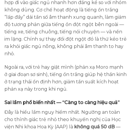
hợp đi vào giấc ngủ nhanh hơn đáng kể so với nhóm
không dùng. Cơ chế hoạt động là tiếng ồn trắng
“lấp đầy” dải tần số âm thanh xung quanh, làm giảm
độ tương phản giữa tiếng ồn đột ngột bên ngoài —
tiếng xe, tiếng chuông, tiếng nói chuyện — và nền
im lặng. Chính sự thay đổi đột ngột đó là thứ kéo trẻ
ra khỏi giấc ngủ nông, không phải âm thanh to hay
nhỏ.
Ngoài ra, với trẻ hay giật mình (phản xạ Moro mạnh
ở giai đoạn sơ sinh), tiếng ồn trắng giúp hệ thần kinh
ở trạng thái ổn định hơn, giảm tần suất kích hoạt
phản xạ này trong khi ngủ.
Sai lầm phổ biến nhất — “Càng to càng hiệu quả”
Đây là hiểu lầm nguy hiểm nhất. Ngưỡng an toàn
cho thính giác trẻ nhỏ theo khuyến nghị của Học
viện Nhi khoa Hoa Kỳ (AAP) là
không quá 50 dB
—