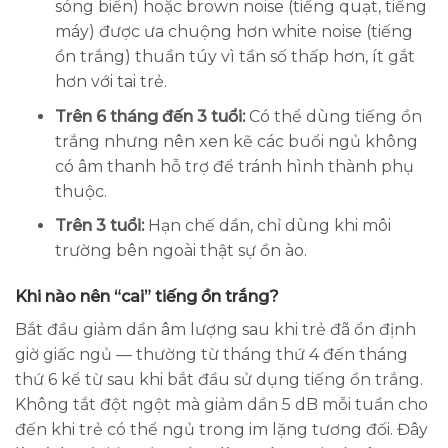
sóng biển) hoặc brown noise (tiếng quạt, tiếng
máy) được ưa chuộng hơn white noise (tiếng
ồn trắng) thuần túy vì tần số thấp hơn, ít gắt
hơn với tai trẻ.
Trên 6 tháng đến 3 tuổi:
Có thể dùng tiếng ồn
trắng nhưng nên xen kẽ các buổi ngủ không
có âm thanh hỗ trợ để tránh hình thành phụ
thuộc.
Trên 3 tuổi:
Hạn chế dần, chỉ dùng khi môi
trường bên ngoài thật sự ồn ào.
Khi nào nên “cai” tiếng ồn trắng?
Bắt đầu giảm dần âm lượng sau khi trẻ đã ổn định
giờ giấc ngủ — thường từ tháng thứ 4 đến tháng
thứ 6 kể từ sau khi bắt đầu sử dụng tiếng ồn trắng.
Không tắt đột ngột mà giảm dần 5 dB mỗi tuần cho
đến khi trẻ có thể ngủ trong im lặng tương đối. Đây