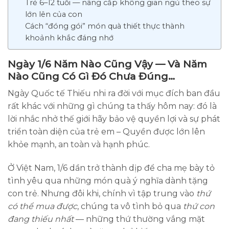
Trẻ 6–12 tuổi — nâng cấp không gian ngủ theo sự
lớn lên của con
Cách “đóng gói” món quà thiết thực thành
khoảnh khắc đáng nhớ
Ngày 1/6 Năm Nào Cũng Vậy — Và Năm
Nào Cũng Có Gì Đó Chưa Đúng…
Ngày Quốc tế Thiếu nhi ra đời với mục đích ban đầu
rất khác với những gì chúng ta thấy hôm nay: đó là
lời nhắc nhở thế giới hãy bảo vệ quyền lợi và sự phát
triển toàn diện của trẻ em – Quyền được lớn lên
khỏe mạnh, an toàn và hạnh phúc.
Ở Việt Nam, 1/6 dần trở thành dịp để cha mẹ bày tỏ
tình yêu qua những món quà ý nghĩa dành tặng
con trẻ. Nhưng đôi khi, chính vì tập trung vào
thứ
có thể mua được
, chúng ta vô tình bỏ qua
thứ con
đang thiếu nhất
— những thứ thường vắng mặt