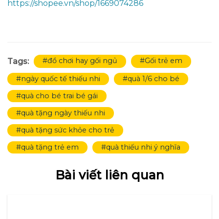
https://shopee.vn/shop/1669074286
#đồ chơi hay gối ngủ
#Gối trẻ em
Tags:
#ngày quốc tế thiếu nhi
#quà 1/6 cho bé
#quà cho bé trai bé gái
#quà tặng ngày thiếu nhi
#quà tặng sức khỏe cho trẻ
#quà tặng trẻ em
#quà thiếu nhi ý nghĩa
Bài viết liên quan