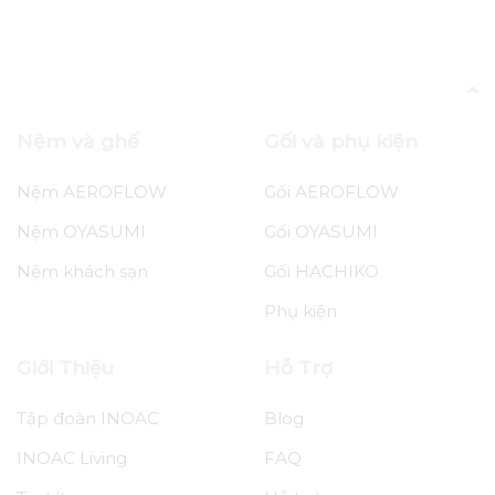
Blog
Quà Thiếu Nhi 1/6 Ý Nghĩa: Đâu Chỉ Tặng
Đồ Chơi!
Nệm và ghế
Gối và phụ kiện
Nệm AEROFLOW
Gối AEROFLOW
Nệm OYASUMI
Gối OYASUMI
Nệm khách sạn
Gối HACHIKO
Phụ kiện
Giới Thiệu
Hỗ Trợ
Tập đoàn INOAC
Blog
INOAC Living
FAQ