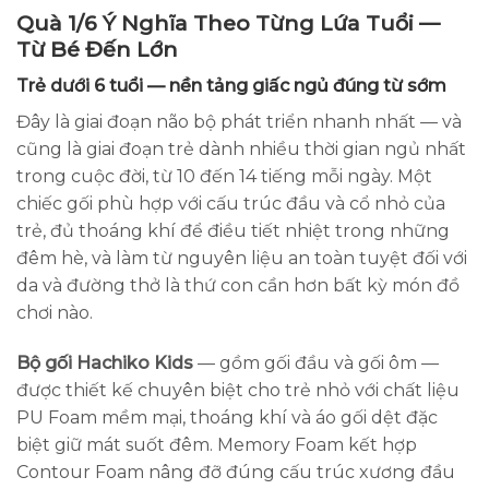
Quà 1/6 Ý Nghĩa Theo Từng Lứa Tuổi —
Từ Bé Đến Lớn
Trẻ dưới 6 tuổi — nền tảng giấc ngủ đúng từ sớm
Đây là giai đoạn não bộ phát triển nhanh nhất — và
cũng là giai đoạn trẻ dành nhiều thời gian ngủ nhất
trong cuộc đời, từ 10 đến 14 tiếng mỗi ngày. Một
chiếc gối phù hợp với cấu trúc đầu và cổ nhỏ của
trẻ, đủ thoáng khí để điều tiết nhiệt trong những
đêm hè, và làm từ nguyên liệu an toàn tuyệt đối với
da và đường thở là thứ con cần hơn bất kỳ món đồ
chơi nào.
Bộ gối Hachiko Kids
— gồm gối đầu và gối ôm —
được thiết kế chuyên biệt cho trẻ nhỏ với chất liệu
PU Foam mềm mại, thoáng khí và áo gối dệt đặc
biệt giữ mát suốt đêm. Memory Foam kết hợp
Contour Foam nâng đỡ đúng cấu trúc xương đầu