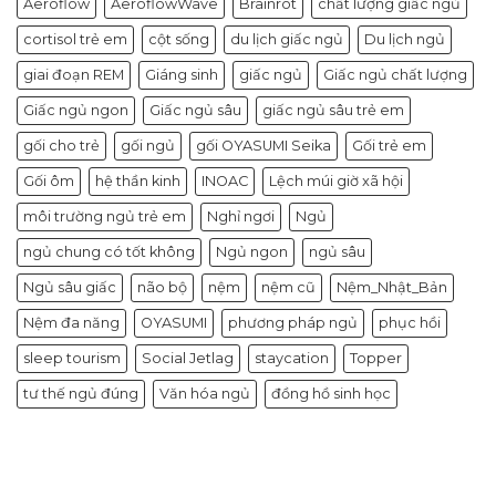
Aeroflow
AeroflowWave
Brainrot
chất lượng giấc ngủ
cortisol trẻ em
cột sống
du lịch giấc ngủ
Du lịch ngủ
giai đoạn REM
Giáng sinh
giấc ngủ
Giấc ngủ chất lượng
Giấc ngủ ngon
Giấc ngủ sâu
giấc ngủ sâu trẻ em
gối cho trẻ
gối ngủ
gối OYASUMI Seika
Gối trẻ em
Gối ôm
hệ thần kinh
INOAC
Lệch múi giờ xã hội
môi trường ngủ trẻ em
Nghỉ ngơi
Ngủ
ngủ chung có tốt không
Ngủ ngon
ngủ sâu
Ngủ sâu giấc
não bộ
nệm
nệm cũ
Nệm_Nhật_Bản
Nệm đa năng
OYASUMI
phương pháp ngủ
phục hồi
sleep tourism
Social Jetlag
staycation
Topper
tư thế ngủ đúng
Văn hóa ngủ
đồng hồ sinh học