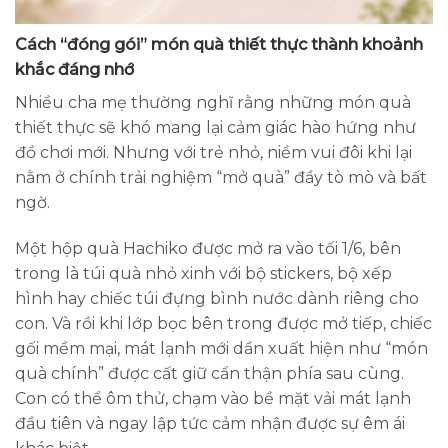
Cách “đóng gói” món quà thiết thực thành khoảnh
khắc đáng nhớ
Nhiều cha mẹ thường nghĩ rằng những món quà
thiết thực sẽ khó mang lại cảm giác hào hứng như
đồ chơi mới. Nhưng với trẻ nhỏ, niềm vui đôi khi lại
nằm ở chính trải nghiệm “mở quà” đầy tò mò và bất
ngờ.
Một hộp quà Hachiko được mở ra vào tối 1/6, bên
trong là túi quà nhỏ xinh với bộ stickers, bộ xếp
hình hay chiếc túi đựng bình nước dành riêng cho
con. Và rồi khi lớp bọc bên trong được mở tiếp, chiếc
gối mềm mại, mát lạnh mới dần xuất hiện như “món
quà chính” được cất giữ cẩn thận phía sau cùng.
Con có thể ôm thử, chạm vào bề mặt vải mát lạnh
đầu tiên và ngay lập tức cảm nhận được sự êm ái