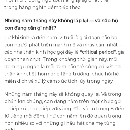
Một môi trường ngủ tốt mang lại sự phát triển
trong hàng nghìn đêm tiếp theo.
Những năm tháng này không lặp lại — và não bộ
con đang cần gì nhất?
Từ khi sinh ra đến năm 12 tuổi là giai đoạn não bộ
con người phát triển mạnh mẽ và nhạy cảm nhất —
các nhà thần kinh học gọi đây là
“critical period”
, giai
đoạn then chốt. Trong khoảng thời gian này, mỗi
đêm ngủ ngon là mỗi đêm não trẻ củng cố kết nối
thần kinh, tiết hormone tăng trưởng, phục hồi hệ
miễn dịch và xử lý cảm xúc tích lũy trong ngày.
Những năm tháng này sẽ không quay lại. Và trong
phần lớn chúng, con đang nằm trên một chiếc gối
— tiếp xúc trực tiếp với vùng đầu và cổ trong 8 đến
10 tiếng mỗi đêm. Thứ con nằm lên đó quan trọng
hơn nhiều so với những gì hầu hết cha mẹ từng