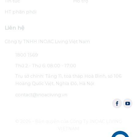
Tin tức
Hỗ trợ
HT phân phối
Liên hệ
Công ty TNHH INOAC Living Việt Nam
1800 1569
Thứ 2 - Thứ 6: 08:00 - 17:00
Trụ sở chính: Tầng 11, toà tháp Hoà Bình, số 106
Hoàng Quốc Việt, Nghĩa Đô, Hà Nội
contact@inoacliving.vn
© 2026 - Bản quyền của Công Ty INOAC LIVING
VIETNAM