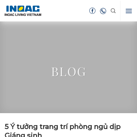
Skip
to
content
BLOG
5 Ý tưởng trang trí phòng ngủ dịp
Giáng sinh