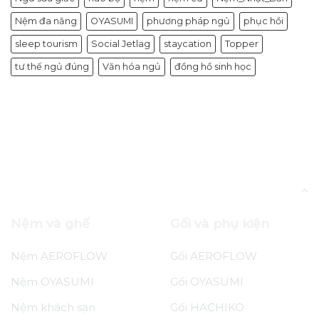
Nệm đa năng
OYASUMI
phương pháp ngủ
phục hồi
sleep tourism
Social Jetlag
staycation
Topper
tư thế ngủ đúng
Văn hóa ngủ
đồng hồ sinh học
Blog
5 Ý tưởng trang trí phòng ngủ dịp Giáng
sinh
Nệm và ghế
Gối và phụ kiện
Nệm AEROFLOW
Gối AEROFLOW
Nệm OYASUMI
Gối OYASUMI
Nệm khách sạn
Gối HACHIKO