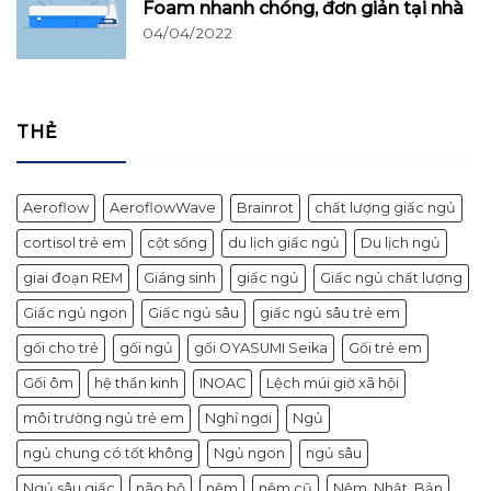
Foam nhanh chóng, đơn giản tại nhà
04/04/2022
THẺ
Aeroflow
AeroflowWave
Brainrot
chất lượng giấc ngủ
cortisol trẻ em
cột sống
du lịch giấc ngủ
Du lịch ngủ
giai đoạn REM
Giáng sinh
giấc ngủ
Giấc ngủ chất lượng
Giấc ngủ ngon
Giấc ngủ sâu
giấc ngủ sâu trẻ em
gối cho trẻ
gối ngủ
gối OYASUMI Seika
Gối trẻ em
Gối ôm
hệ thần kinh
INOAC
Lệch múi giờ xã hội
môi trường ngủ trẻ em
Nghỉ ngơi
Ngủ
ngủ chung có tốt không
Ngủ ngon
ngủ sâu
Ngủ sâu giấc
não bộ
nệm
nệm cũ
Nệm_Nhật_Bản