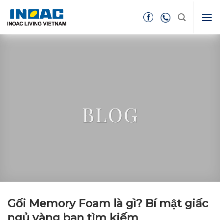
Skip
to
content
BLOG
Gối Memory Foam là gì? Bí mật giấc
ngủ vàng bạn tìm kiếm