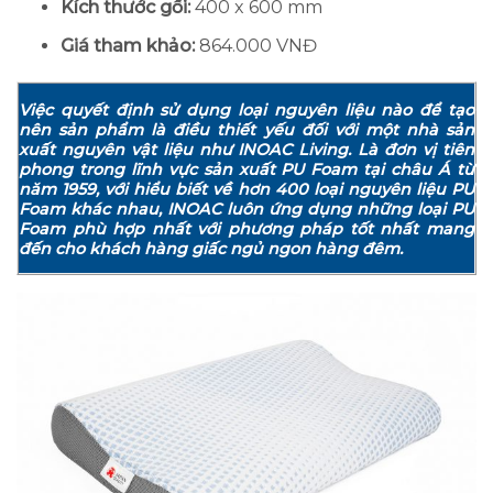
Kích thước gối:
400 x 600 mm
Giá tham khảo:
864.000 VNĐ
Việc quyết định sử dụng loại nguyên liệu nào để tạo
nên sản phẩm là điều thiết yếu đối với một nhà sản
xuất nguyên vật liệu như INOAC Living. Là đơn vị tiên
phong trong lĩnh vực sản xuất PU Foam tại châu Á từ
năm 1959, với hiểu biết về hơn 400 loại nguyên liệu PU
Foam khác nhau, INOAC luôn ứng dụng những loại PU
Foam phù hợp nhất với phương pháp tốt nhất mang
đến cho khách hàng giấc ngủ ngon hàng đêm.