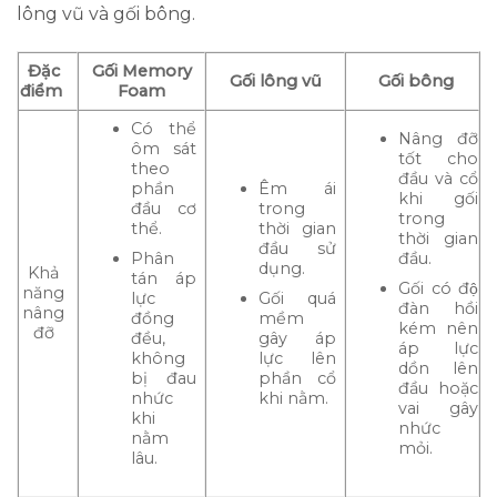
lông vũ và gối bông.
Đặc
Gối Memory
Gối lông vũ
Gối bông
điểm
Foam
Có thể
Nâng đỡ
ôm sát
tốt cho
theo
đầu và cổ
phần
Êm ái
khi gối
đầu cơ
trong
trong
thể.
thời gian
thời gian
đầu sử
Phân
đầu.
dụng.
Khả
tán áp
Gối có độ
năng
lực
Gối quá
đàn hồi
nâng
đồng
mềm
kém nên
đỡ
đều,
gây áp
áp lực
không
lực lên
dồn lên
bị đau
phần cổ
đầu hoặc
nhức
khi nằm.
vai gây
khi
nhức
nằm
mỏi.
lâu.