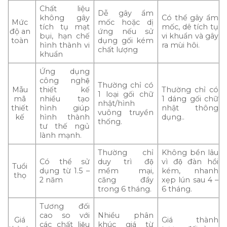
Chất liệu
Dễ gây ẩm
không gây
Có thể gây ẩm
Mức
mốc hoặc dị
tích tụ mạt
mốc, dê tích tụ
độ an
ứng nếu sử
bụi, hạn chế
vi khuẩn và gây
toàn
dụng gối kém
hình thành vi
ra mùi hôi.
chất lượng
khuẩn
Ứng dụng
công nghệ
Thường chỉ có
Mẫu
thiết kế
Thường chỉ có
1 loại gối chữ
mã
nhiều tạo
1 dáng gối chữ
nhật/hình
thiết
hình giúp
nhật thông
vuông truyền
kế
hình thành
dụng..
thống.
tư thế ngủ
lành mạnh.
Thường chỉ
Không bền lâu
Có thể sử
duy trì độ
vì độ đàn hồi
Tuổi
dụng từ 1.5 –
mềm mại,
kém, nhanh
thọ
2 năm
căng đầy
xẹp lún sau 4 –
trong 6 tháng.
6 tháng.
Tương đối
cao so với
Nhiều phân
Giá
Giá thành
các chất liệu
khúc giá từ