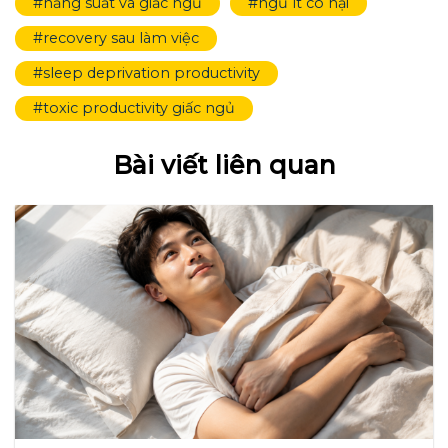
#năng suất và giấc ngủ
#ngủ ít có hại
#recovery sau làm việc
#sleep deprivation productivity
#toxic productivity giấc ngủ
Bài viết liên quan