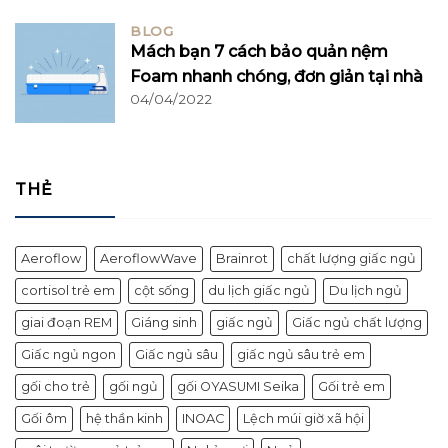
BLOG
Mách bạn 7 cách bảo quản nệm
Foam nhanh chóng, đơn giản tại nhà
04/04/2022
THẺ
Aeroflow
AeroflowWave
Brainrot
chất lượng giấc ngủ
cortisol trẻ em
cột sống
du lịch giấc ngủ
Du lịch ngủ
giai đoạn REM
Giáng sinh
giấc ngủ
Giấc ngủ chất lượng
Giấc ngủ ngon
Giấc ngủ sâu
giấc ngủ sâu trẻ em
gối cho trẻ
gối ngủ
gối OYASUMI Seika
Gối trẻ em
Gối ôm
hệ thần kinh
INOAC
Lệch múi giờ xã hội