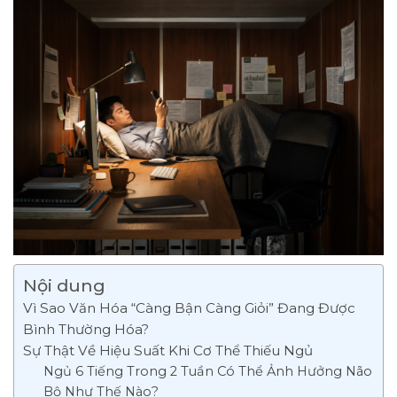
Nội dung
Vì Sao Văn Hóa “Càng Bận Càng Giỏi” Đang Được
Bình Thường Hóa?
Sự Thật Về Hiệu Suất Khi Cơ Thể Thiếu Ngủ
Ngủ 6 Tiếng Trong 2 Tuần Có Thể Ảnh Hưởng Não
Bộ Như Thế Nào?