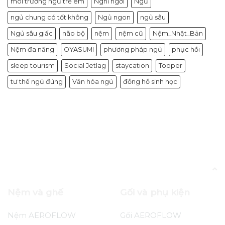
môi trường ngủ trẻ em
Nghỉ ngơi
Ngủ
ngủ chung có tốt không
Ngủ ngon
ngủ sâu
Ngủ sâu giấc
não bộ
nệm
nệm cũ
Nệm_Nhật_Bản
Nệm đa năng
OYASUMI
phương pháp ngủ
phục hồi
sleep tourism
Social Jetlag
staycation
Topper
tư thế ngủ đúng
Văn hóa ngủ
đồng hồ sinh học
Blog
Năng Suất Độc Hại: Khi Giới Trẻ Việt
Biến Giấc Ngủ Thành Thước Đo Nỗ Lực
Nệm và ghế
Gối và phụ kiện
Nệm AEROFLOW
Gối AEROFLOW