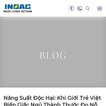
Skip
to
content
BLOG
Năng Suất Độc Hại: Khi Giới Trẻ Việt
Biến Giấc Ngủ Thành Thước Đo Nỗ