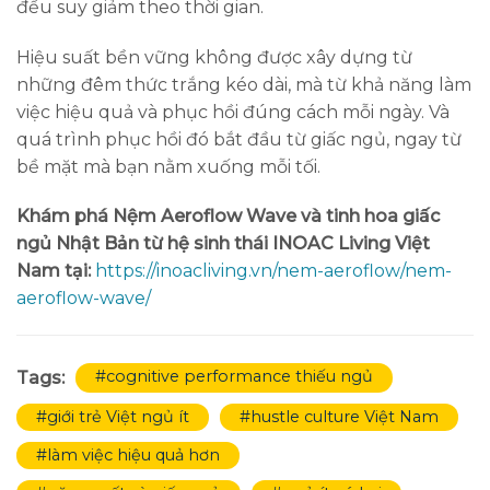
đều suy giảm theo thời gian.
Hiệu suất bền vững không được xây dựng từ
những đêm thức trắng kéo dài, mà từ khả năng làm
việc hiệu quả và phục hồi đúng cách mỗi ngày. Và
quá trình phục hồi đó bắt đầu từ giấc ngủ, ngay từ
bề mặt mà bạn nằm xuống mỗi tối.
Khám phá Nệm Aeroflow Wave và tinh hoa giấc
ngủ Nhật Bản từ hệ sinh thái INOAC Living Việt
Nam tại:
https://inoacliving.vn/nem-aeroflow/nem-
aeroflow-wave/
#cognitive performance thiếu ngủ
Tags:
#giới trẻ Việt ngủ ít
#hustle culture Việt Nam
#làm việc hiệu quả hơn