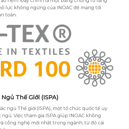
à áo nệm. Đây chính là một bằng chứng rõ ràng
nỗ lực không ngừng của INOAC để mang tới
an toàn.
 Ngủ Thế Giới (ISPA)
iấc ngủ Thế giới (ISPA), một tổ chức quốc tế uy
ấc ngủ. Việc tham gia ISPA giúp INOAC không
 công nghệ mới nhất trong ngành, từ đó cải