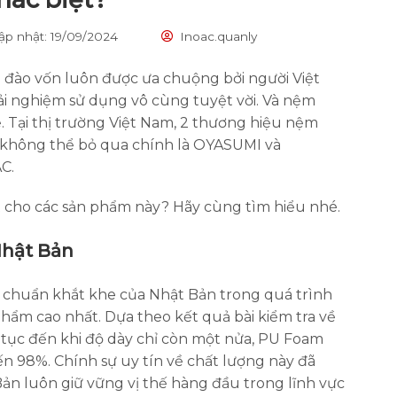
ập nhật: 19/09/2024
Inoac.quanly
 đào vốn luôn được ưa chuộng bởi người Việt
ải nghiệm sử dụng vô cùng tuyệt vời. Và nệm
. Tại thị trường Việt Nam, 2 thương hiệu nệm
 không thể bỏ qua chính là OYASUMI và
AC.
ệt cho các sản phẩm này? Hãy cùng tìm hiểu nhé.
Nhật Bản
 chuẩn khắt khe của Nhật Bản trong quá trình
hẩm cao nhất. Dựa theo kết quả bài kiểm tra về
n tục đến khi độ dày chỉ còn một nửa, PU Foam
ến 98%. Chính sự uy tín về chất lượng này đã
n luôn giữ vững vị thế hàng đầu trong lĩnh vực