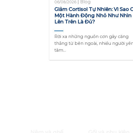
|
Blog
06/08/2026
Giảm Cortisol Tự Nhiên: Vì Sao 
Một Hành Động Nhỏ Như Nhìn
Lên Trên Là Đủ?
Rời xa những nguồn cơn gây căng
thẳng từ bên ngoài, nhiều người yê
tâm...
Blog
Nệm Nhật Bản Và Các Tiêu Chuẩn Chất Lư
Nệm và ghế
Gối và phụ kiện