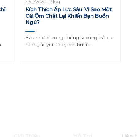
|
Blog
31/07/2026
Chỉ
Kích Thích Áp Lực Sâu: Vì Sao Một
Cái Ôm Chặt Lại Khiến Bạn Buồn
Ngủ?
Hầu như ai trong chúng ta cũng trải qua
n
cảm giác yên tâm, cơn buồn...
ợng. Điều gì làm nên sự khác biệt?
Giới Thiệu
Hỗ Trợ
Liên 