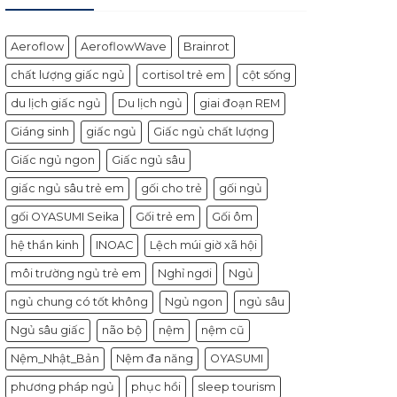
Aeroflow
AeroflowWave
Brainrot
chất lượng giấc ngủ
cortisol trẻ em
cột sống
du lịch giấc ngủ
Du lịch ngủ
giai đoạn REM
Giáng sinh
giấc ngủ
Giấc ngủ chất lượng
Giấc ngủ ngon
Giấc ngủ sâu
giấc ngủ sâu trẻ em
gối cho trẻ
gối ngủ
gối OYASUMI Seika
Gối trẻ em
Gối ôm
hệ thần kinh
INOAC
Lệch múi giờ xã hội
môi trường ngủ trẻ em
Nghỉ ngơi
Ngủ
ngủ chung có tốt không
Ngủ ngon
ngủ sâu
Ngủ sâu giấc
não bộ
nệm
nệm cũ
Nệm_Nhật_Bản
Nệm đa năng
OYASUMI
phương pháp ngủ
phục hồi
sleep tourism