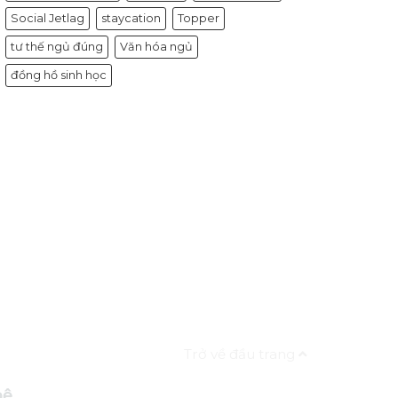
Social Jetlag
staycation
Topper
tư thế ngủ đúng
Văn hóa ngủ
đồng hồ sinh học
Trở về đầu trang
hệ