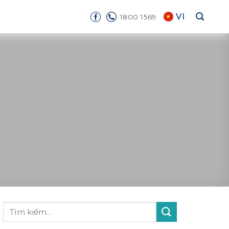
VI
1800 1569