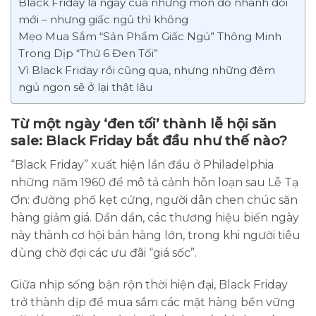
Black Friday là ngày của những món đồ nhanh đổi
mới – nhưng giấc ngủ thì không
Mẹo Mua Sắm “Sản Phẩm Giấc Ngủ” Thông Minh
Trong Dịp “Thứ 6 Đen Tối”
Vì Black Friday rồi cũng qua, nhưng những đêm
ngủ ngon sẽ ở lại thật lâu
Từ một ngày ‘đen tối’ thành lễ hội săn
sale: Black Friday bắt đầu như thế nào?
“Black Friday” xuất hiện lần đầu ở Philadelphia
những năm 1960 để mô tả cảnh hỗn loạn sau Lễ Tạ
Ơn: đường phố kẹt cứng, người dân chen chúc săn
hàng giảm giá. Dần dần, các thương hiệu biến ngày
này thành cơ hội bán hàng lớn, trong khi người tiêu
dùng chờ đợi các ưu đãi “giá sốc”.
Giữa nhịp sống bận rộn thời hiện đại, Black Friday
trở thành dịp để mua sắm các mặt hàng bền vững