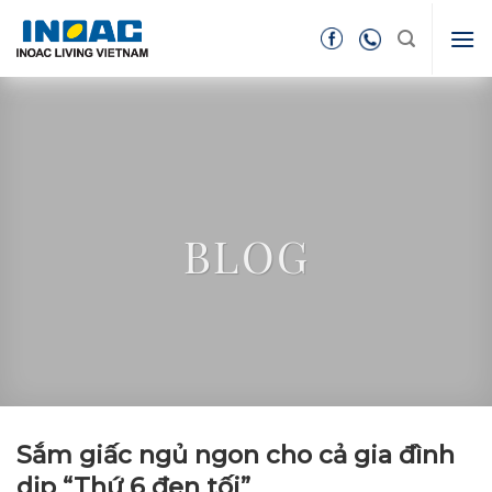
Skip
to
content
BLOG
Sắm giấc ngủ ngon cho cả gia đình
dịp “Thứ 6 đen tối”