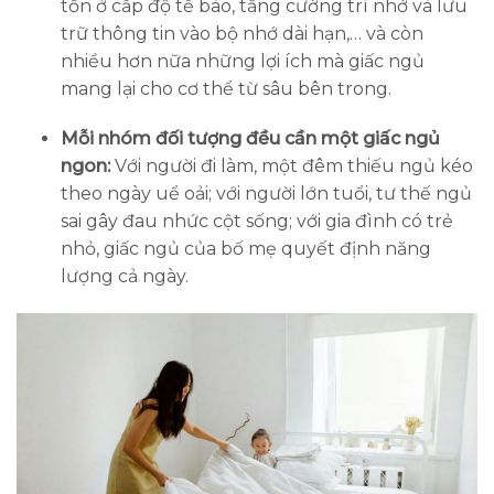
tổn ở cấp độ tế bào, tăng cường trí nhớ và lưu
trữ thông tin vào bộ nhớ dài hạn,… và còn
nhiều hơn nữa những lợi ích mà giấc ngủ
mang lại cho cơ thể từ sâu bên trong.
Mỗi nhóm đối tượng đều cần một giấc ngủ
ngon:
Với người đi làm, một đêm thiếu ngủ kéo
theo ngày uể oải; với người lớn tuổi, tư thế ngủ
sai gây đau nhức cột sống; với gia đình có trẻ
nhỏ, giấc ngủ của bố mẹ quyết định năng
lượng cả ngày.