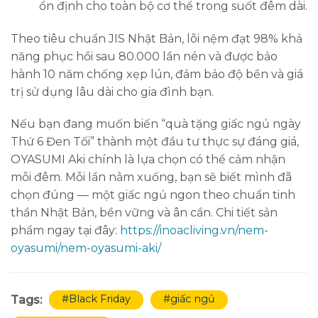
ổn định cho toàn bộ cơ thể trong suốt đêm dài.
Theo tiêu chuẩn JIS Nhật Bản, lõi nệm đạt 98% khả
năng phục hồi sau 80.000 lần nén và được bảo
hành 10 năm chống xẹp lún, đảm bảo độ bền và giá
trị sử dụng lâu dài cho gia đình bạn.
Nếu bạn đang muốn biến “quà tặng giấc ngủ ngày
Thứ 6 Đen Tối” thành một đầu tư thực sự đáng giá,
OYASUMI Aki chính là lựa chọn có thể cảm nhận
mỗi đêm. Mỗi lần nằm xuống, bạn sẽ biết mình đã
chọn đúng — một giấc ngủ ngon theo chuẩn tinh
thần Nhật Bản, bền vững và ân cần. Chi tiết sản
phẩm ngay tại đây:
https://inoacliving.vn/nem-
oyasumi/nem-oyasumi-aki/
#Black Friday
#giấc ngủ
Tags: