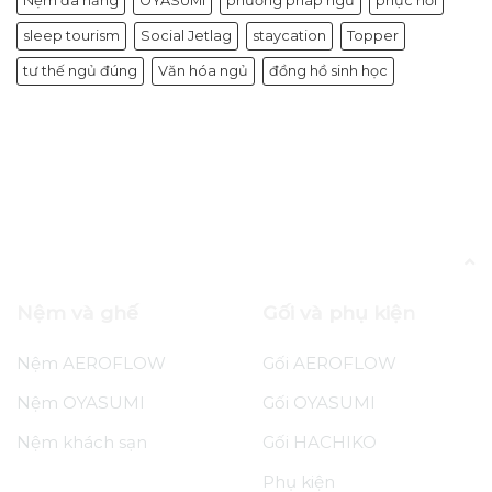
Nệm đa năng
OYASUMI
phương pháp ngủ
phục hồi
sleep tourism
Social Jetlag
staycation
Topper
tư thế ngủ đúng
Văn hóa ngủ
đồng hồ sinh học
Blog
Sắm giấc ngủ ngon cho cả gia đình dịp
“Thứ 6 đen tối”
Nệm và ghế
Gối và phụ kiện
Nệm AEROFLOW
Gối AEROFLOW
Nệm OYASUMI
Gối OYASUMI
Nệm khách sạn
Gối HACHIKO
Phụ kiện