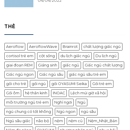
04/04/2022
THẺ
Aeroflow
AeroflowWave
Brainrot
chất lượng giấc ngủ
cortisol trẻ em
cột sống
du lịch giấc ngủ
Du lịch ngủ
giai đoạn REM
Giáng sinh
giấc ngủ
Giấc ngủ chất lượng
Giấc ngủ ngon
Giấc ngủ sâu
giấc ngủ sâu trẻ em
gối cho trẻ
gối ngủ
gối OYASUMI Seika
Gối trẻ em
Gối ôm
hệ thần kinh
INOAC
Lệch múi giờ xã hội
môi trường ngủ trẻ em
Nghỉ ngơi
Ngủ
ngủ chung có tốt không
Ngủ ngon
ngủ sâu
Ngủ sâu giấc
não bộ
nệm
nệm cũ
Nệm_Nhật_Bản