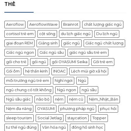
THẺ
Aeroflow
AeroflowWave
Brainrot
chất lượng giấc ngủ
cortisol trẻ em
cột sống
du lịch giấc ngủ
Du lịch ngủ
giai đoạn REM
Giáng sinh
giấc ngủ
Giấc ngủ chất lượng
Giấc ngủ ngon
Giấc ngủ sâu
giấc ngủ sâu trẻ em
gối cho trẻ
gối ngủ
gối OYASUMI Seika
Gối trẻ em
Gối ôm
hệ thần kinh
INOAC
Lệch múi giờ xã hội
môi trường ngủ trẻ em
Nghỉ ngơi
Ngủ
ngủ chung có tốt không
Ngủ ngon
ngủ sâu
Ngủ sâu giấc
não bộ
nệm
nệm cũ
Nệm_Nhật_Bản
Nệm đa năng
OYASUMI
phương pháp ngủ
phục hồi
sleep tourism
Social Jetlag
staycation
Topper
tư thế ngủ đúng
Văn hóa ngủ
đồng hồ sinh học