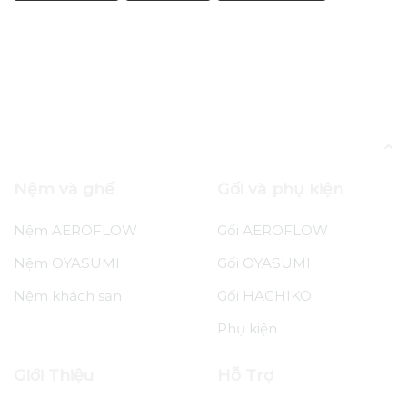
Blog
“Thầm xa xỉ” – Triết Lý Đã Tồn Tại Trong
Nếp Sống Nhật Từ 500 Năm Trước
Nệm và ghế
Gối và phụ kiện
Nệm AEROFLOW
Gối AEROFLOW
Nệm OYASUMI
Gối OYASUMI
Nệm khách sạn
Gối HACHIKO
Phụ kiện
Giới Thiệu
Hỗ Trợ