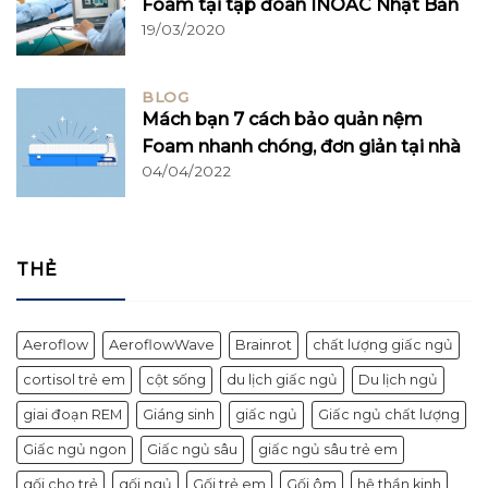
Foam tại tập đoàn INOAC Nhật Bản
19/03/2020
BLOG
Mách bạn 7 cách bảo quản nệm
Foam nhanh chóng, đơn giản tại nhà
04/04/2022
THẺ
Aeroflow
AeroflowWave
Brainrot
chất lượng giấc ngủ
cortisol trẻ em
cột sống
du lịch giấc ngủ
Du lịch ngủ
giai đoạn REM
Giáng sinh
giấc ngủ
Giấc ngủ chất lượng
Giấc ngủ ngon
Giấc ngủ sâu
giấc ngủ sâu trẻ em
gối cho trẻ
gối ngủ
Gối trẻ em
Gối ôm
hệ thần kinh