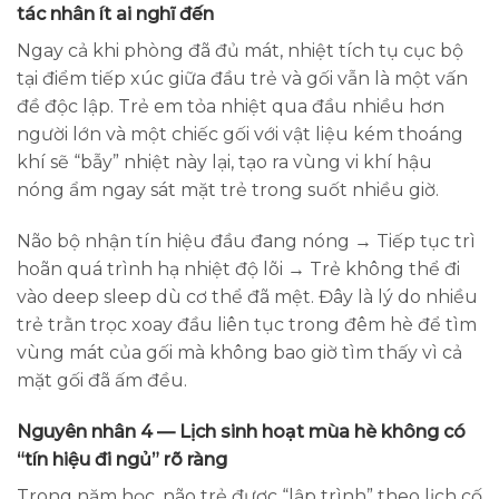
tác nhân ít ai nghĩ đến
Ngay cả khi phòng đã đủ mát, nhiệt tích tụ cục bộ
tại điểm tiếp xúc giữa đầu trẻ và gối vẫn là một vấn
đề độc lập. Trẻ em tỏa nhiệt qua đầu nhiều hơn
người lớn và một chiếc gối với vật liệu kém thoáng
khí sẽ “bẫy” nhiệt này lại, tạo ra vùng vi khí hậu
nóng ẩm ngay sát mặt trẻ trong suốt nhiều giờ.
Não bộ nhận tín hiệu đầu đang nóng → Tiếp tục trì
hoãn quá trình hạ nhiệt độ lõi → Trẻ không thể đi
vào deep sleep dù cơ thể đã mệt. Đây là lý do nhiều
trẻ trằn trọc xoay đầu liên tục trong đêm hè để tìm
vùng mát của gối mà không bao giờ tìm thấy vì cả
mặt gối đã ấm đều.
Nguyên nhân 4 — Lịch sinh hoạt mùa hè không có
“tín hiệu đi ngủ” rõ ràng
Trong năm học, não trẻ được “lập trình” theo lịch cố