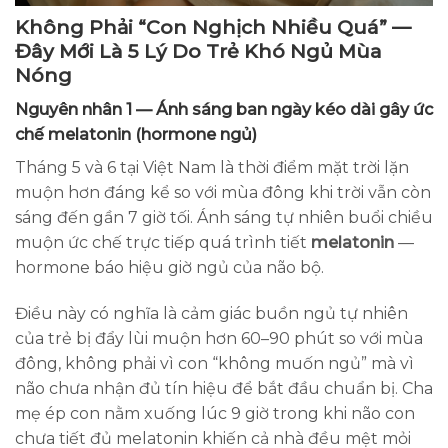
Không Phải “Con Nghịch Nhiều Quá” —
Đây Mới Là 5 Lý Do Trẻ Khó Ngủ Mùa
Nóng
Nguyên nhân 1 — Ánh sáng ban ngày kéo dài gây ức
chế melatonin (hormone ngủ)
Tháng 5 và 6 tại Việt Nam là thời điểm mặt trời lặn
muộn hơn đáng kể so với mùa đông khi trời vẫn còn
sáng đến gần 7 giờ tối. Ánh sáng tự nhiên buổi chiều
muộn ức chế trực tiếp quá trình tiết
melatonin
—
hormone báo hiệu giờ ngủ của não bộ.
Điều này có nghĩa là cảm giác buồn ngủ tự nhiên
của trẻ bị đẩy lùi muộn hơn 60–90 phút so với mùa
đông, không phải vì con “không muốn ngủ” mà vì
não chưa nhận đủ tín hiệu để bắt đầu chuẩn bị. Cha
mẹ ép con nằm xuống lúc 9 giờ trong khi não con
chưa tiết đủ melatonin khiến cả nhà đều mệt mỏi