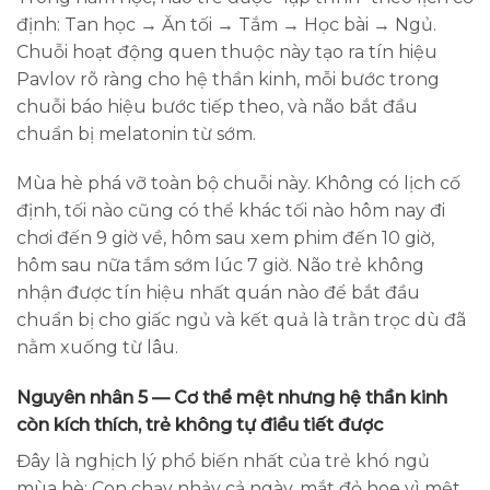
định: Tan học → Ăn tối → Tắm → Học bài → Ngủ.
Chuỗi hoạt động quen thuộc này tạo ra tín hiệu
Pavlov rõ ràng cho hệ thần kinh, mỗi bước trong
chuỗi báo hiệu bước tiếp theo, và não bắt đầu
chuẩn bị melatonin từ sớm.
Mùa hè phá vỡ toàn bộ chuỗi này. Không có lịch cố
định, tối nào cũng có thể khác tối nào hôm nay đi
chơi đến 9 giờ về, hôm sau xem phim đến 10 giờ,
hôm sau nữa tắm sớm lúc 7 giờ. Não trẻ không
nhận được tín hiệu nhất quán nào để bắt đầu
chuẩn bị cho giấc ngủ và kết quả là trằn trọc dù đã
nằm xuống từ lâu.
Nguyên nhân 5 — Cơ thể mệt nhưng hệ thần kinh
còn kích thích, trẻ không tự điều tiết được
Đây là nghịch lý phổ biến nhất của trẻ khó ngủ
mùa hè: Con chạy nhảy cả ngày, mắt đỏ hoe vì mệt,