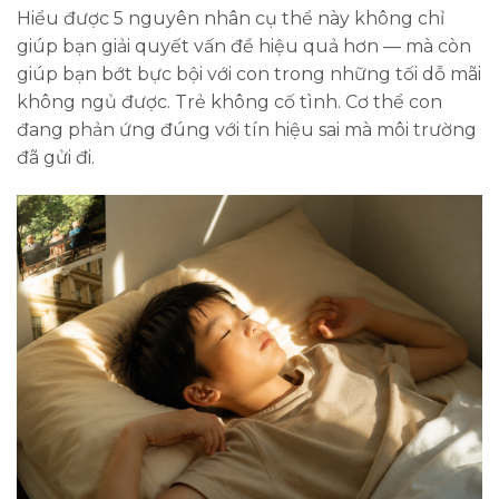
Hiểu được 5 nguyên nhân cụ thể này không chỉ
giúp bạn giải quyết vấn đề hiệu quả hơn — mà còn
giúp bạn bớt bực bội với con trong những tối dỗ mãi
không ngủ được. Trẻ không cố tình. Cơ thể con
đang phản ứng đúng với tín hiệu sai mà môi trường
đã gửi đi.