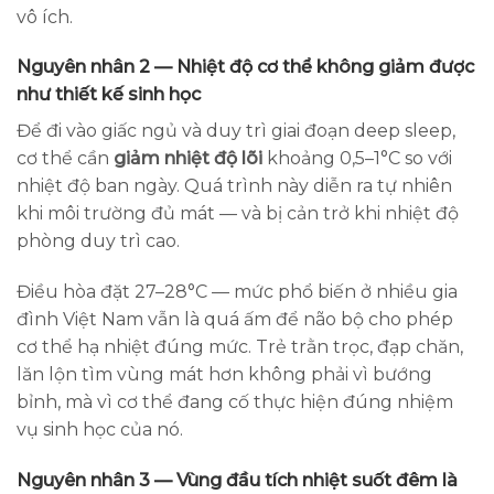
vô ích.
Nguyên nhân 2 — Nhiệt độ cơ thể không giảm được
như thiết kế sinh học
Để đi vào giấc ngủ và duy trì giai đoạn deep sleep,
cơ thể cần
giảm nhiệt độ lõi
khoảng 0,5–1°C so với
nhiệt độ ban ngày. Quá trình này diễn ra tự nhiên
khi môi trường đủ mát — và bị cản trở khi nhiệt độ
phòng duy trì cao.
Điều hòa đặt 27–28°C — mức phổ biến ở nhiều gia
đình Việt Nam vẫn là quá ấm để não bộ cho phép
cơ thể hạ nhiệt đúng mức. Trẻ trằn trọc, đạp chăn,
lăn lộn tìm vùng mát hơn không phải vì bướng
bỉnh, mà vì cơ thể đang cố thực hiện đúng nhiệm
vụ sinh học của nó.
Nguyên nhân 3 — Vùng đầu tích nhiệt suốt đêm là