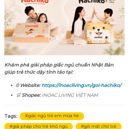
Khám phá giải pháp giấc ngủ chuẩn Nhật Bản
giúp trẻ thức dậy tỉnh táo tại:
🌐
Website:
https://inoacliving.vn/goi-hachiko/
🛒
Shopee:
INOAC LIVING VIỆT NAM
#giấc ngủ trẻ em mùa hè
Tags:
#giải pháp cho trẻ khó ngủ
#gối mát cho trẻ