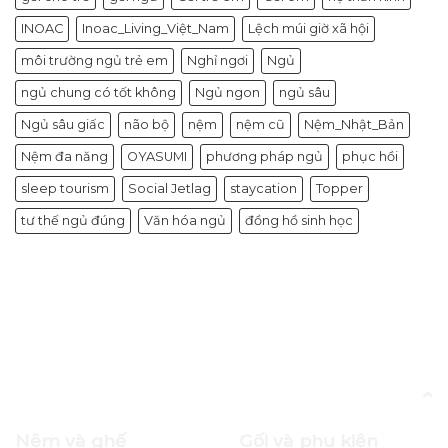
INOAC
Inoac_Living_Việt_Nam
Lệch múi giờ xã hội
môi trường ngủ trẻ em
Nghỉ ngơi
Ngủ
ngủ chung có tốt không
Ngủ ngon
ngủ sâu
Ngủ sâu giấc
não bộ
nệm
nệm cũ
Nệm_Nhật_Bản
Nệm đa năng
OYASUMI
phương pháp ngủ
phục hồi
sleep tourism
Social Jetlag
staycation
Topper
tư thế ngủ đúng
Văn hóa ngủ
đồng hồ sinh học
Blog
Trẻ Khó Ngủ Mùa Hè: 5 Nguyên Nhân
Khiến Con Trằn Trọc Ban Đêm
Nệm và ghế
Gối và phụ kiện