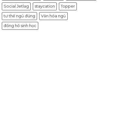
Social Jetlag
staycation
Topper
tư thế ngủ đúng
Văn hóa ngủ
đồng hồ sinh học