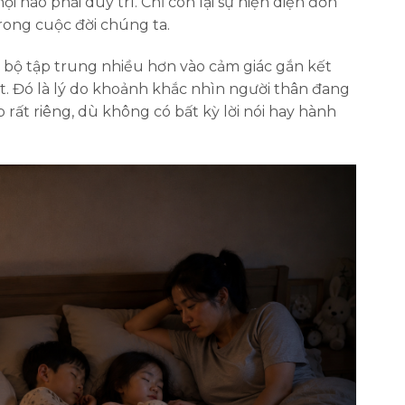
i nào phải duy trì. Chỉ còn lại sự hiện diện đơn
rong cuộc đời chúng ta.
 bộ tập trung nhiều hơn vào cảm giác gắn kết
. Đó là lý do khoảnh khắc nhìn người thân đang
 rất riêng, dù không có bất kỳ lời nói hay hành