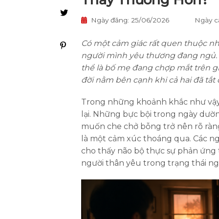
Ngày đăng: 25/06/2026
Ngày c
Có một cảm giác rất quen thuộc nh
người mình yêu thương đang ngủ. 
thể là bố mẹ đang chợp mắt trên g
đời nằm bên cạnh khi cả hai đã tắt 
Trong những khoảnh khắc như vậy,
lại. Những bực bội trong ngày dườ
muốn che chở bỗng trở nên rõ ràng
là một cảm xúc thoáng qua. Các ng
cho thấy não bộ thực sự phản ứng 
người thân yêu trong trạng thái ng