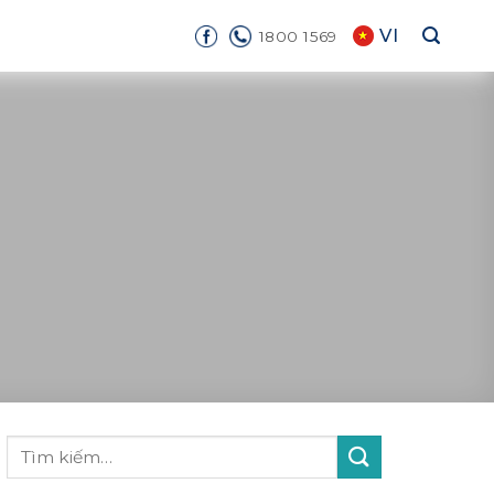
VI
1800 1569