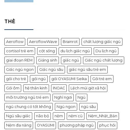
THẺ
Aeroflow
AeroflowWave
Brainrot
chất lượng giấc ngủ
cortisol trẻ em
cột sống
du lịch giấc ngủ
Du lịch ngủ
giai đoạn REM
Giáng sinh
giấc ngủ
Giấc ngủ chất lượng
Giấc ngủ ngon
Giấc ngủ sâu
giấc ngủ sâu trẻ em
gối cho trẻ
gối ngủ
gối OYASUMI Seika
Gối trẻ em
Gối ôm
hệ thần kinh
INOAC
Lệch múi giờ xã hội
môi trường ngủ trẻ em
Nghỉ ngơi
Ngủ
ngủ chung có tốt không
Ngủ ngon
ngủ sâu
Ngủ sâu giấc
não bộ
nệm
nệm cũ
Nệm_Nhật_Bản
Nệm đa năng
OYASUMI
phương pháp ngủ
phục hồi