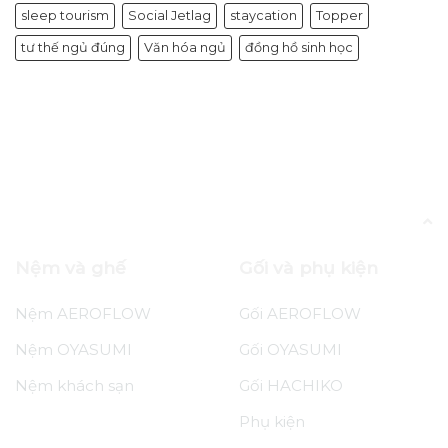
sleep tourism
Social Jetlag
staycation
Topper
tư thế ngủ đúng
Văn hóa ngủ
đồng hồ sinh học
Bài viết được gắn thẻ “cổ vai gáy”
Nệm và ghế
Gối và phụ kiện
Nệm AEROFLOW
Gối AEROFLOW
Nệm OYASUMI
Gối OYASUMI
Nệm khách sạn
Gối HACHIKO
Phụ kiện