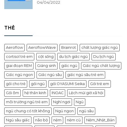
04/04/2022
THẺ
Aeroflow
AeroflowWave
Brainrot
chất lượng giấc ngủ
cortisol trẻ em
cột sống
du lịch giấc ngủ
Du lịch ngủ
giai đoạn REM
Giáng sinh
giấc ngủ
Giấc ngủ chất lượng
Giấc ngủ ngon
Giấc ngủ sâu
giấc ngủ sâu trẻ em
gối cho trẻ
gối ngủ
gối OYASUMI Seika
Gối trẻ em
Gối ôm
hệ thần kinh
INOAC
Lệch múi giờ xã hội
môi trường ngủ trẻ em
Nghỉ ngơi
Ngủ
ngủ chung có tốt không
Ngủ ngon
ngủ sâu
Ngủ sâu giấc
não bộ
nệm
nệm cũ
Nệm_Nhật_Bản