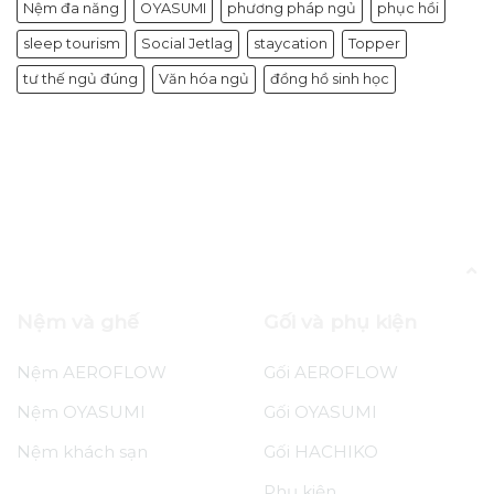
Nệm đa năng
OYASUMI
phương pháp ngủ
phục hồi
sleep tourism
Social Jetlag
staycation
Topper
tư thế ngủ đúng
Văn hóa ngủ
đồng hồ sinh học
Bài viết được gắn thẻ “deep sleep và não bộ”
Nệm và ghế
Gối và phụ kiện
Nệm AEROFLOW
Gối AEROFLOW
Nệm OYASUMI
Gối OYASUMI
Nệm khách sạn
Gối HACHIKO
Phụ kiện