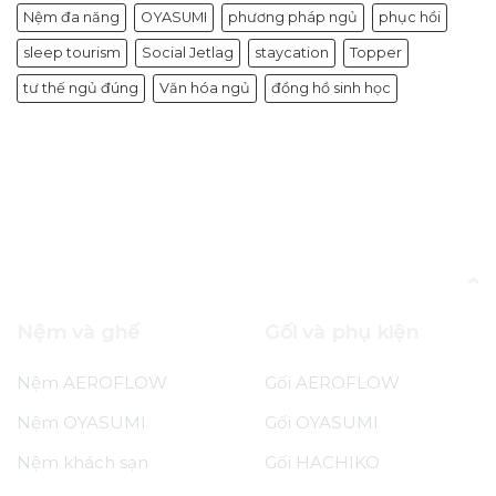
Nệm đa năng
OYASUMI
phương pháp ngủ
phục hồi
sleep tourism
Social Jetlag
staycation
Topper
tư thế ngủ đúng
Văn hóa ngủ
đồng hồ sinh học
Blog
Hướng dẫn bảo quản nệm trong những
ngày đông
Nệm và ghế
Gối và phụ kiện
Nệm AEROFLOW
Gối AEROFLOW
Nệm OYASUMI
Gối OYASUMI
Nệm khách sạn
Gối HACHIKO