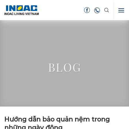
Skip
to
content
BLOG
Hướng dẫn bảo quản nệm trong
những ngày đông