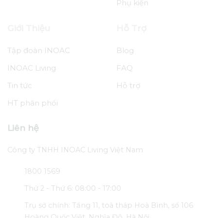
Phụ kiện
Giới Thiệu
Hỗ Trợ
Tập đoàn INOAC
Blog
INOAC Living
FAQ
Tin tức
Hỗ trợ
HT phân phối
Liên hệ
Công ty TNHH INOAC Living Việt Nam
1800 1569
Thứ 2 - Thứ 6: 08:00 - 17:00
Trụ sở chính: Tầng 11, toà tháp Hoà Bình, số 106
Hoàng Quốc Việt, Nghĩa Đô, Hà Nội