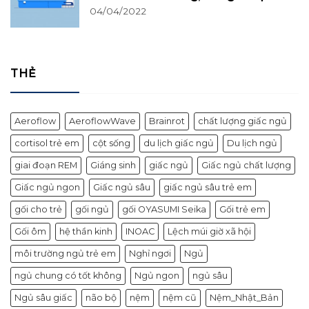
04/04/2022
THẺ
Aeroflow
AeroflowWave
Brainrot
chất lượng giấc ngủ
cortisol trẻ em
cột sống
du lịch giấc ngủ
Du lịch ngủ
giai đoạn REM
Giáng sinh
giấc ngủ
Giấc ngủ chất lượng
Giấc ngủ ngon
Giấc ngủ sâu
giấc ngủ sâu trẻ em
gối cho trẻ
gối ngủ
gối OYASUMI Seika
Gối trẻ em
Gối ôm
hệ thần kinh
INOAC
Lệch múi giờ xã hội
môi trường ngủ trẻ em
Nghỉ ngơi
Ngủ
ngủ chung có tốt không
Ngủ ngon
ngủ sâu
Ngủ sâu giấc
não bộ
nệm
nệm cũ
Nệm_Nhật_Bản