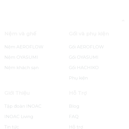
Tin tức
Ưu Đãi Oyasumi Tháng 10 – Nâng Niu
Phái Đẹp, Giấc Ngủ Ngọt Ngào
Nệm và ghế
Gối và phụ kiện
Nệm AEROFLOW
Gối AEROFLOW
Nệm OYASUMI
Gối OYASUMI
Nệm khách sạn
Gối HACHIKO
Phụ kiện
Giới Thiệu
Hỗ Trợ
Tập đoàn INOAC
Blog
INOAC Living
FAQ
Tin tức
Hỗ trợ