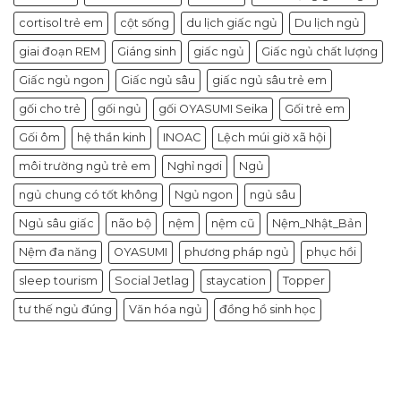
cortisol trẻ em
cột sống
du lịch giấc ngủ
Du lịch ngủ
giai đoạn REM
Giáng sinh
giấc ngủ
Giấc ngủ chất lượng
Giấc ngủ ngon
Giấc ngủ sâu
giấc ngủ sâu trẻ em
gối cho trẻ
gối ngủ
gối OYASUMI Seika
Gối trẻ em
Gối ôm
hệ thần kinh
INOAC
Lệch múi giờ xã hội
môi trường ngủ trẻ em
Nghỉ ngơi
Ngủ
ngủ chung có tốt không
Ngủ ngon
ngủ sâu
Ngủ sâu giấc
não bộ
nệm
nệm cũ
Nệm_Nhật_Bản
Nệm đa năng
OYASUMI
phương pháp ngủ
phục hồi
sleep tourism
Social Jetlag
staycation
Topper
tư thế ngủ đúng
Văn hóa ngủ
đồng hồ sinh học