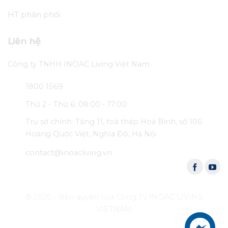
HT phân phối
Liên hệ
Công ty TNHH INOAC Living Việt Nam
1800 1569
Thứ 2 - Thứ 6: 08:00 - 17:00
Trụ sở chính: Tầng 11, toà tháp Hoà Bình, số 106
Hoàng Quốc Việt, Nghĩa Đô, Hà Nội
contact@inoacliving.vn
© 2026 - Bản quyền của Công Ty INOAC LIVING
VIETNAM