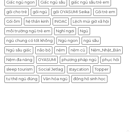
Giấc ngủ ngon
Giấc ngủ sâu
giấc ngủ sâu trẻ em
gối cho trẻ
gối ngủ
gối OYASUMI Seika
Gối trẻ em
Gối ôm
hệ thần kinh
INOAC
Lệch múi giờ xã hội
môi trường ngủ trẻ em
Nghỉ ngơi
Ngủ
ngủ chung có tốt không
Ngủ ngon
ngủ sâu
Ngủ sâu giấc
não bộ
nệm
nệm cũ
Nệm_Nhật_Bản
Nệm đa năng
OYASUMI
phương pháp ngủ
phục hồi
sleep tourism
Social Jetlag
staycation
Topper
tư thế ngủ đúng
Văn hóa ngủ
đồng hồ sinh học
Tin tức
Nhận lộc đầu năm cùng ưu đãi