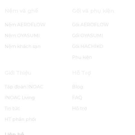
OYASUMI tháng 2
Nệm và ghế
Gối và phụ kiện
Nệm AEROFLOW
Gối AEROFLOW
Nệm OYASUMI
Gối OYASUMI
Nệm khách sạn
Gối HACHIKO
Phụ kiện
Giới Thiệu
Hỗ Trợ
Tập đoàn INOAC
Blog
INOAC Living
FAQ
Tin tức
Hỗ trợ
HT phân phối
Liên hệ