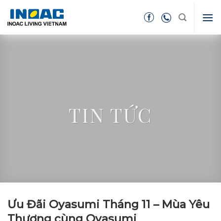
Skip
to
content
TIN TỨC
Ưu Đãi Oyasumi Tháng 11 – Mùa Yêu
Thương cùng Oyasumi