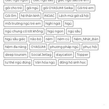
Giấc ngủ ngon
Giấc ngủ sâu
giấc ngủ sâu trẻ em
gối cho trẻ
gối ngủ
gối OYASUMI Seika
Gối trẻ em
Gối ôm
hệ thần kinh
INOAC
Lệch múi giờ xã hội
môi trường ngủ trẻ em
Nghỉ ngơi
Ngủ
ngủ chung có tốt không
Ngủ ngon
ngủ sâu
Ngủ sâu giấc
não bộ
nệm
nệm cũ
Nệm_Nhật_Bản
Nệm đa năng
OYASUMI
phương pháp ngủ
phục hồi
sleep tourism
Social Jetlag
staycation
Topper
tư thế ngủ đúng
Văn hóa ngủ
đồng hồ sinh học
Tin tức
Ưu Đãi Oyasumi Tháng 11 – Mùa Yêu
Thương cùng Oyasumi