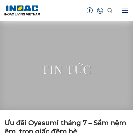
Skip
to
content
TIN TỨC
Ưu đãi Oyasumi tháng 7 – Sắm nệm
êm, trọn giấc đêm hè