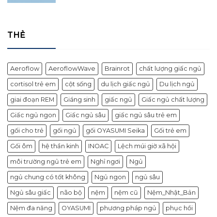
THẺ
Aeroflow
AeroflowWave
Brainrot
chất lượng giấc ngủ
cortisol trẻ em
cột sống
du lịch giấc ngủ
Du lịch ngủ
giai đoạn REM
Giáng sinh
giấc ngủ
Giấc ngủ chất lượng
Giấc ngủ ngon
Giấc ngủ sâu
giấc ngủ sâu trẻ em
gối cho trẻ
gối ngủ
gối OYASUMI Seika
Gối trẻ em
Gối ôm
hệ thần kinh
INOAC
Lệch múi giờ xã hội
môi trường ngủ trẻ em
Nghỉ ngơi
Ngủ
ngủ chung có tốt không
Ngủ ngon
ngủ sâu
Ngủ sâu giấc
não bộ
nệm
nệm cũ
Nệm_Nhật_Bản
Nệm đa năng
OYASUMI
phương pháp ngủ
phục hồi