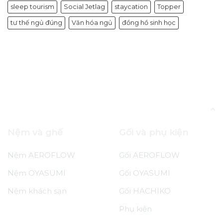
sleep tourism
Social Jetlag
staycation
Topper
tư thế ngủ đúng
Văn hóa ngủ
đồng hồ sinh học
Tin tức
Ưu đãi Oyasumi tháng 7 – Sắm nệm
êm, trọn giấc đêm hè
Nệm và ghế
Gối và phụ kiện
Nệm AEROFLOW
Gối AEROFLOW
Nệm OYASUMI
Gối OYASUMI
Nệm khách sạn
Gối HACHIKO
Phụ kiện