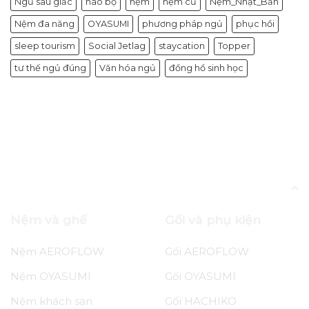
Ngủ sâu giấc
não bộ
nệm
nệm cũ
Nệm_Nhật_Bản
Nệm đa năng
OYASUMI
phương pháp ngủ
phục hồi
sleep tourism
Social Jetlag
staycation
Topper
tư thế ngủ đúng
Văn hóa ngủ
đồng hồ sinh học
Blog
Trang 12
Nệm và ghế
Gối và phụ kiện
Nệm AEROFLOW
Gối AEROFLOW
Nệm OYASUMI
Gối OYASUMI
Nệm khách sạn
Gối HACHIKO