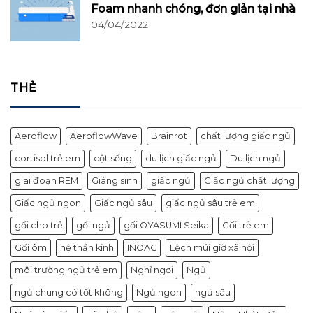
Foam nhanh chóng, đơn giản tại nhà
04/04/2022
THẺ
Aeroflow
AeroflowWave
Brainrot
chất lượng giấc ngủ
cortisol trẻ em
cột sống
du lịch giấc ngủ
Du lịch ngủ
giai đoạn REM
Giáng sinh
giấc ngủ
Giấc ngủ chất lượng
Giấc ngủ ngon
Giấc ngủ sâu
giấc ngủ sâu trẻ em
gối cho trẻ
gối ngủ
gối OYASUMI Seika
Gối trẻ em
Gối ôm
hệ thần kinh
INOAC
Lệch múi giờ xã hội
môi trường ngủ trẻ em
Nghỉ ngơi
Ngủ
ngủ chung có tốt không
Ngủ ngon
ngủ sâu