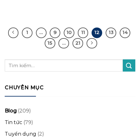
1
…
9
10
11
12
13
14
15
…
21
CHUYÊN MỤC
Blog
(209)
Tin tức
(79)
Tuyển dụng
(2)